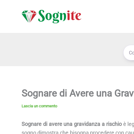
Vai
al
contenuto
Sognare di Avere una Grav
Lascia un commento
Sognare di avere una gravidanza a rischio
è leg
sogno dimostra che bisogna procedere con cautel