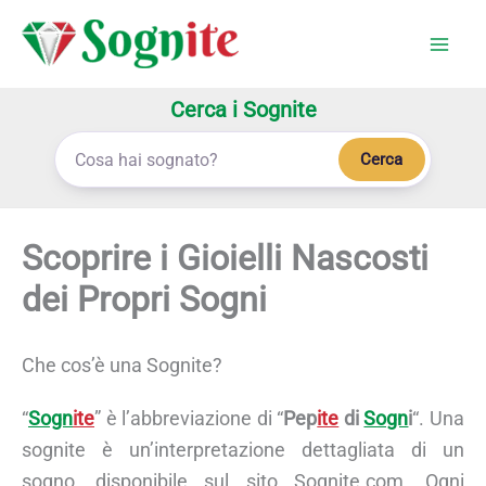
Vai
al
contenuto
Cerca i Sognite
Cerca
Scoprire i Gioielli Nascosti
dei Propri Sogni
Che cos’è una Sognite?
“
Sogn
ite
” è l’abbreviazione di “
Pep
ite
di
Sogn
i
“. Una
sognite è un’interpretazione dettagliata di un
sogno, disponibile sul sito Sognite.com. Ogni