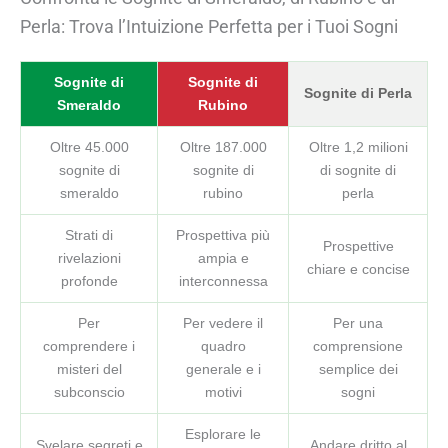
Perla: Trova l’Intuizione Perfetta per i Tuoi Sogni
Sognite di
Sognite di
Sognite di Perla
Smeraldo
Rubino
Oltre 45.000
Oltre 187.000
Oltre 1,2 milioni
sognite di
sognite di
di sognite di
smeraldo
rubino
perla
Strati di
Prospettiva più
Prospettive
rivelazioni
ampia e
chiare e concise
profonde
interconnessa
Per
Per vedere il
Per una
comprendere i
quadro
comprensione
misteri del
generale e i
semplice dei
subconscio
motivi
sogni
Esplorare le
Svelare segreti e
Andare dritto al