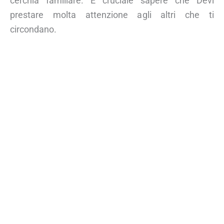
cerchia familiare. È cruciale sapere che Devi
prestare molta attenzione agli altri che ti
circondano.