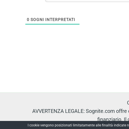
0
SOGNI INTERPRETATI
AVVERTENZA LEGALE: Sognite.com offre con
finanziario. I
I cookie vengono posizionati limitatamente alle finalità indicate n