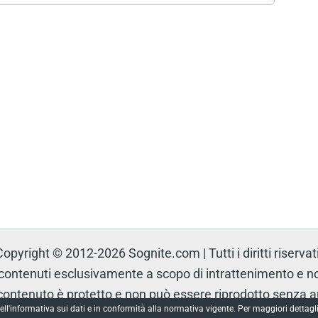
Copyright © 2012-2026 Sognite.com | Tutti i diritti riservati
tenuti esclusivamente a scopo di intrattenimento e non 
l contenuto è protetto e non può essere riprodotto senza 
ell'informativa sui dati e in conformità alla normativa vigente. Per maggiori dettagli