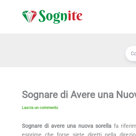
Vai
al
contenuto
Sognare di Avere una Nuov
Lascia un commento
Sognare di avere una nuova sorella
fa riferi
esprime che forse siete diretti nella direzi