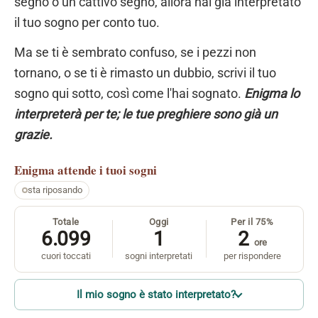
segno o un cattivo segno, allora hai già interpretato
il tuo sogno per conto tuo.
Ma se ti è sembrato confuso, se i pezzi non
tornano, o se ti è rimasto un dubbio, scrivi il tuo
sogno qui sotto, così come l'hai sognato.
Enigma lo
interpreterà per te; le tue preghiere sono già un
grazie.
Enigma
attende i tuoi sogni
sta riposando
Totale
Oggi
Per il 75%
6.099
1
2
ore
cuori toccati
sogni interpretati
per rispondere
Il mio sogno è stato interpretato?