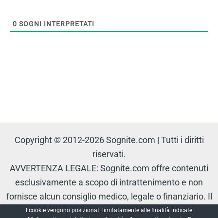
0
SOGNI INTERPRETATI
Copyright © 2012-2026 Sognite.com | Tutti i diritti
riservati.
AVVERTENZA LEGALE: Sognite.com offre contenuti
esclusivamente a scopo di intrattenimento e non
fornisce alcun consiglio medico, legale o finanziario. Il
contenuto è protetto e non può essere riprodotto senza
I cookie vengono posizionati limitatamente alle finalità indicate