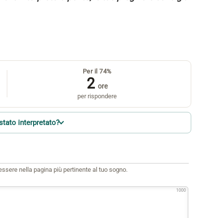
Per il 74%
2
ore
per rispondere
stato interpretato?
i essere nella pagina più pertinente al tuo sogno.
1000