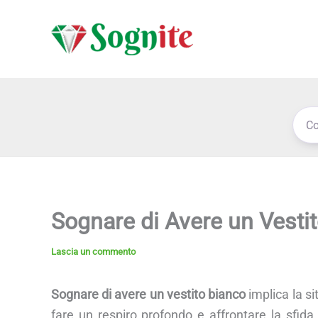
Vai
al
contenuto
Sognare di Avere un Vesti
Lascia un commento
Sognare di avere un vestito bianco
implica la si
fare un respiro profondo e affrontare la sfid