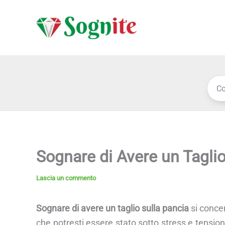
Vai
al
contenuto
Sognare di Avere un Taglio
Lascia un commento
Sognare di avere un taglio sulla pancia
si concen
che potresti essere stato sotto stress e tensio