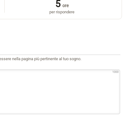
5
ore
per rispondere
i essere nella pagina più pertinente al tuo sogno.
1000