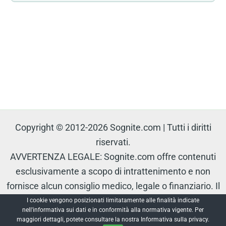
Copyright © 2012-2026 Sognite.com | Tutti i diritti
riservati.
AVVERTENZA LEGALE: Sognite.com offre contenuti
esclusivamente a scopo di intrattenimento e non
fornisce alcun consiglio medico, legale o finanziario. Il
contenuto è protetto e non può essere riprodotto senza
I cookie vengono posizionati limitatamente alle finalità indicate
nell'informativa sui dati e in conformità alla normativa vigente. Per
autorizzazione.
maggiori dettagli, potete consultare la nostra Informativa sulla privacy.