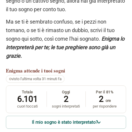
segno o un cattivo segno, allora hai già interpretato
il tuo sogno per conto tuo.
Ma se ti è sembrato confuso, se i pezzi non
tornano, o se ti è rimasto un dubbio, scrivi il tuo
sogno qui sotto, così come l'hai sognato.
Enigma lo
interpreterà per te; le tue preghiere sono già un
grazie.
Enigma
attende i tuoi sogni
visto l'ultima volta 31 minuti fa
Totale
Oggi
Per il 81%
6.101
2
2
ore
cuori toccati
sogni interpretati
per rispondere
Il mio sogno è stato interpretato?