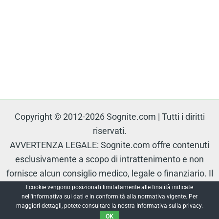
Copyright © 2012-2026 Sognite.com | Tutti i diritti
riservati.
AVVERTENZA LEGALE: Sognite.com offre contenuti
esclusivamente a scopo di intrattenimento e non
fornisce alcun consiglio medico, legale o finanziario. Il
contenuto è protetto e non può essere riprodotto senza
I cookie vengono posizionati limitatamente alle finalità indicate
nell'informativa sui dati e in conformità alla normativa vigente. Per
autorizzazione.
maggiori dettagli, potete consultare la nostra Informativa sulla privacy.
OK