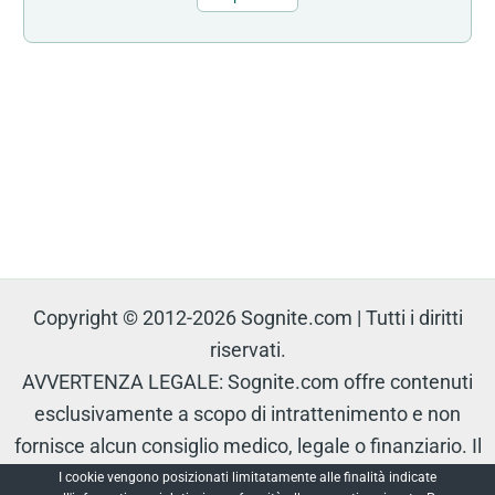
Copyright © 2012-2026 Sognite.com | Tutti i diritti
riservati.
AVVERTENZA LEGALE: Sognite.com offre contenuti
esclusivamente a scopo di intrattenimento e non
fornisce alcun consiglio medico, legale o finanziario. Il
contenuto è protetto e non può essere riprodotto senza
I cookie vengono posizionati limitatamente alle finalità indicate