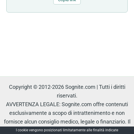
Copyright © 2012-2026 Sognite.com | Tutti i diritti
riservati.
AVVERTENZA LEGALE: Sognite.com offre contenuti
esclusivamente a scopo di intrattenimento e non
fornisce alcun consiglio medico, legale o finanziario. Il
contenuto è protetto e non può essere riprodotto senza
I cookie vengono posizionati limitatamente alle finalità indicate