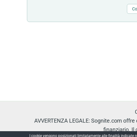
Co
AVVERTENZA LEGALE: Sognite.com offre con
finanziario. I
I cookie vengono posizionati limitatamente alle finalità indicate n