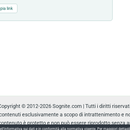
pia link
Copyright © 2012-2026 Sognite.com | Tutti i diritti riservati
tenuti esclusivamente a scopo di intrattenimento e non 
l contenuto è protetto e non può essere riprodotto senza 
ell'informativa sui dati e in conformità alla normativa vigente. Per maggiori dettagli