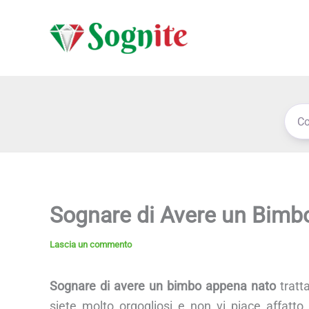
Vai
al
contenuto
Sognare di Avere un Bimb
Lascia un commento
Sognare di avere un bimbo appena nato
tratt
siete molto orgogliosi e non vi piace affatto ri