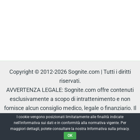
Copyright © 2012-2026 Sognite.com | Tutti i diritti
riservati.
AVVERTENZA LEGALE: Sognite.com offre contenuti
esclusivamente a scopo di intrattenimento e non
fornisce alcun consiglio medico, legale o finanziario. Il
contenuto è protetto e non può essere riprodotto senza
I cookie vengono posizionati limitatamente alle finalità indicate
nell'informativa sui dati e in conformità alla normativa vigente. Per
autorizzazione.
maggiori dettagli, potete consultare la nostra Informativa sulla privacy.
OK