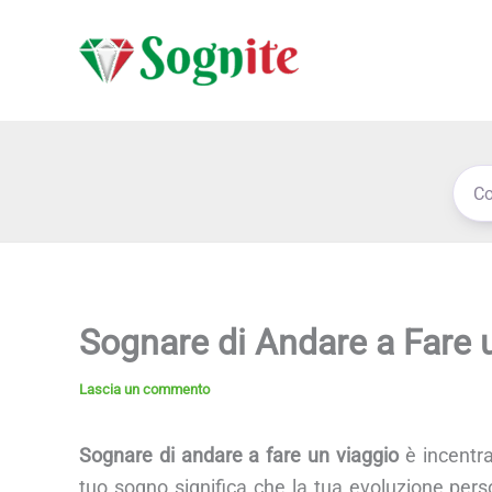
Vai
al
contenuto
Sognare di Andare a Fare 
Lascia un commento
Sognare di andare a fare un viaggio
è incentra
tuo sogno significa che la tua evoluzione per