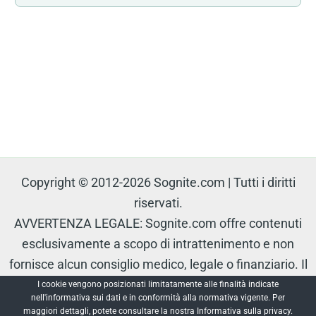
Copyright © 2012-2026 Sognite.com | Tutti i diritti
riservati.
AVVERTENZA LEGALE: Sognite.com offre contenuti
esclusivamente a scopo di intrattenimento e non
fornisce alcun consiglio medico, legale o finanziario. Il
contenuto è protetto e non può essere riprodotto senza
I cookie vengono posizionati limitatamente alle finalità indicate
nell'informativa sui dati e in conformità alla normativa vigente. Per
autorizzazione.
maggiori dettagli, potete consultare la nostra Informativa sulla privacy.