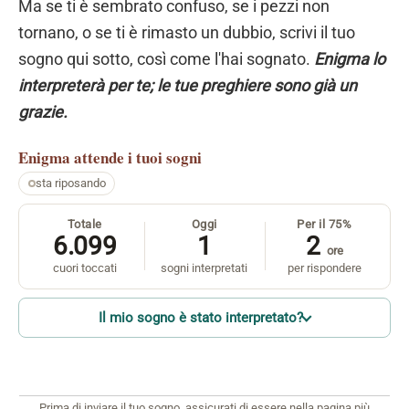
Ma se ti è sembrato confuso, se i pezzi non
tornano, o se ti è rimasto un dubbio, scrivi il tuo
sogno qui sotto, così come l'hai sognato.
Enigma lo
interpreterà per te; le tue preghiere sono già un
grazie.
Enigma
attende i tuoi sogni
sta riposando
Totale
Oggi
Per il 75%
6.099
1
2
ore
cuori toccati
sogni interpretati
per rispondere
Il mio sogno è stato interpretato?
Prima di inviare il tuo sogno, assicurati di essere nella pagina più