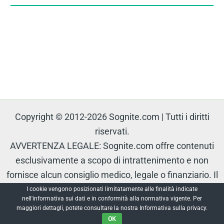
Copyright © 2012-2026 Sognite.com | Tutti i diritti
riservati.
AVVERTENZA LEGALE: Sognite.com offre contenuti
esclusivamente a scopo di intrattenimento e non
fornisce alcun consiglio medico, legale o finanziario. Il
contenuto è protetto e non può essere riprodotto senza
I cookie vengono posizionati limitatamente alle finalità indicate
nell'informativa sui dati e in conformità alla normativa vigente. Per
autorizzazione.
maggiori dettagli, potete consultare la nostra Informativa sulla privacy.
OK