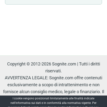
Copyright © 2012-2026 Sognite.com | Tutti i diritti
riservati.
AVVERTENZA LEGALE: Sognite.com offre contenuti
esclusivamente a scopo di intrattenimento e non
fornisce alcun consiglio medico, legale o finanziario. Il
contenuto è protetto e non può essere riprodotto senza
I cookie vengono posizionati limitatamente alle finalità indicate
nell'informativa sui dati e in conformità alla normativa vigente. Per
autorizzazione.