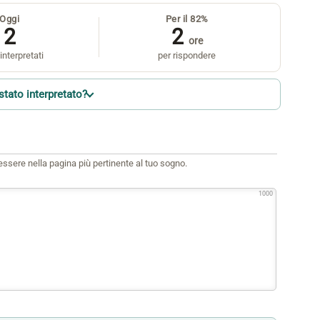
Oggi
Per il 82%
2
2
ore
interpretati
per rispondere
stato interpretato?
i essere nella pagina più pertinente al tuo sogno.
1000