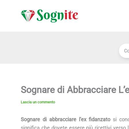
Vai
al
contenuto
Sognare di Abbracciare L’
Lascia un commento
Sognare di abbracciare l’ex fidanzato
si conc
significa che dovete essere più ricettivi verso la