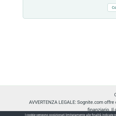
Co
AVVERTENZA LEGALE: Sognite.com offre con
finanziario. I
I cookie vengono posizionati limitatamente alle finalità indicate n