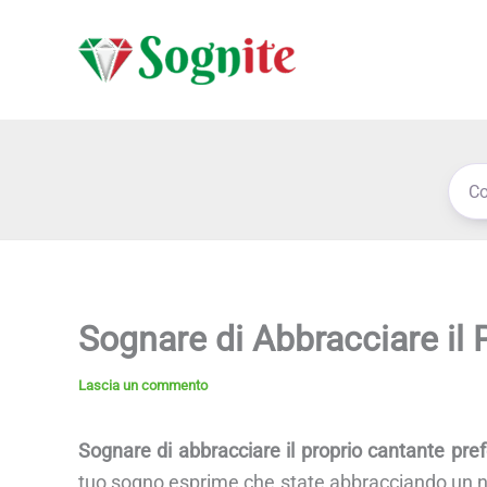
Vai
al
contenuto
Sognare di Abbracciare il 
Lascia un commento
Sognare di abbracciare il proprio cantante pref
tuo sogno esprime che state abbracciando un n