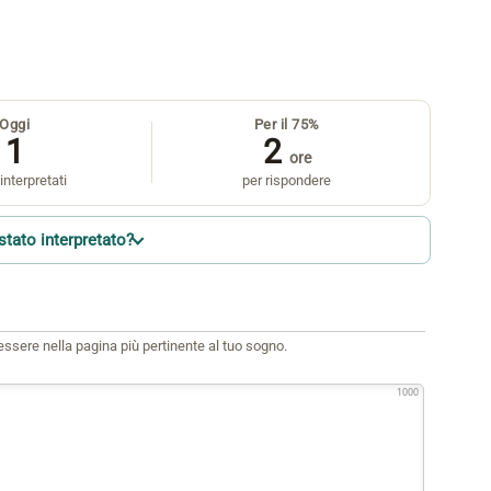
Oggi
Per il 75%
1
2
ore
interpretati
per rispondere
stato interpretato?
i essere nella pagina più pertinente al tuo sogno.
1000