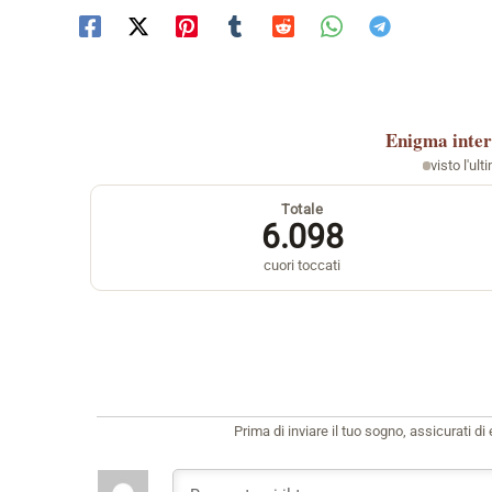
Enigma
inter
visto l'ult
Totale
6.098
cuori toccati
Prima di inviare il tuo sogno, assicurati d