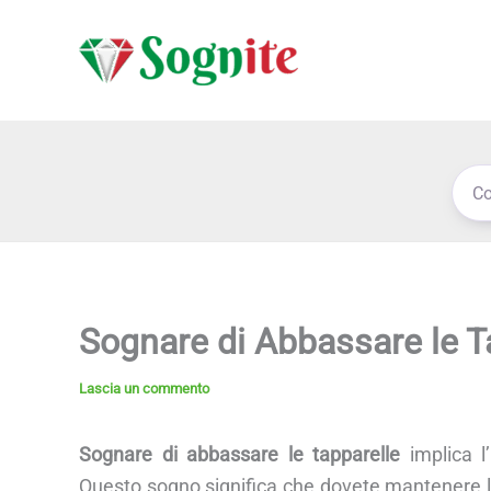
Vai
al
contenuto
Sognare di Abbassare le T
Lascia un commento
Sognare di abbassare le tapparelle
implica l’
Questo sogno significa che dovete mantenere l