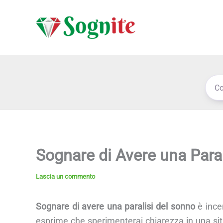
Vai
al
contenuto
Sognare di Avere una Para
Lascia un commento
Sognare di avere una paralisi del sonno
è incen
esprime che sperimenterai chiarezza in una sit