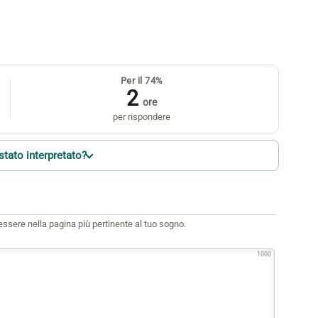
Per il 74%
2
ore
per rispondere
stato interpretato?
i essere nella pagina più pertinente al tuo sogno.
1000