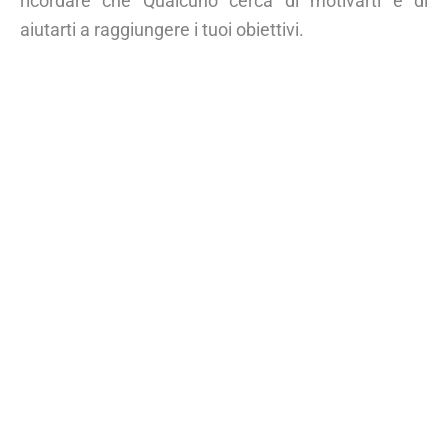
ricordare che Qualcuno cerca di motivarti e di
aiutarti a raggiungere i tuoi obiettivi.