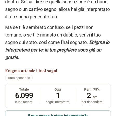
dentro. Se sai dire se quella sensazione è un buon
segno o un cattivo segno, allora hai già interpretato
il tuo sogno per conto tuo.
Ma se ti è sembrato confuso, se i pezzi non
tornano, o se ti è rimasto un dubbio, scrivi il tuo
sogno qui sotto, così come l'hai sognato.
Enigma lo
interpreterà per te; le tue preghiere sono già un
grazie.
Enigma
attende i tuoi sogni
sta riposando
Totale
Oggi
Per il 75%
6.099
1
2
ore
cuori toccati
sogni interpretati
per rispondere
Il mio sogno è stato interpretato?