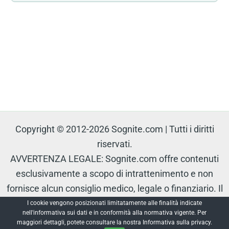
Copyright © 2012-2026 Sognite.com | Tutti i diritti
riservati.
AVVERTENZA LEGALE: Sognite.com offre contenuti
esclusivamente a scopo di intrattenimento e non
fornisce alcun consiglio medico, legale o finanziario. Il
contenuto è protetto e non può essere riprodotto senza
I cookie vengono posizionati limitatamente alle finalità indicate
nell'informativa sui dati e in conformità alla normativa vigente. Per
autorizzazione.
maggiori dettagli, potete consultare la nostra Informativa sulla privacy.