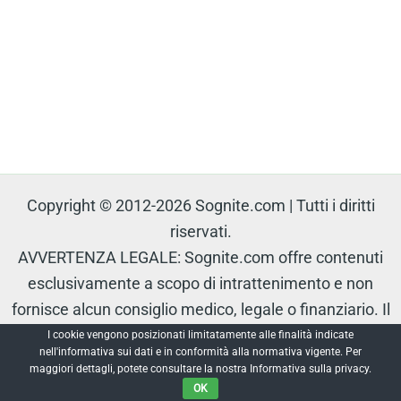
Copyright © 2012-2026 Sognite.com | Tutti i diritti
riservati.
AVVERTENZA LEGALE: Sognite.com offre contenuti
esclusivamente a scopo di intrattenimento e non
fornisce alcun consiglio medico, legale o finanziario. Il
contenuto è protetto e non può essere riprodotto senza
I cookie vengono posizionati limitatamente alle finalità indicate
nell'informativa sui dati e in conformità alla normativa vigente. Per
autorizzazione.
maggiori dettagli, potete consultare la nostra Informativa sulla privacy.
OK