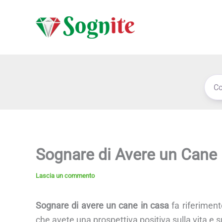
Vai
al
contenuto
Sognare di Avere un Cane 
Lascia un commento
Sognare di avere un cane in casa
fa riferiment
che avete una prospettiva positiva sulla vita e s