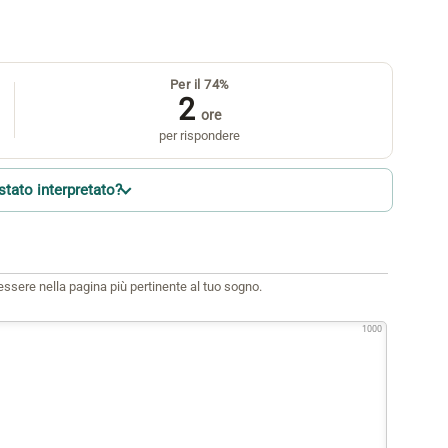
Per il 74%
2
ore
per rispondere
stato interpretato?
i essere nella pagina più pertinente al tuo sogno.
1000