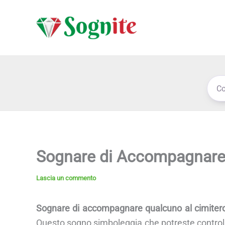
Vai
al
contenuto
Sognare di Accompagnare 
Lascia un commento
Sognare di accompagnare qualcuno al cimiter
Questo sogno simboleggia che potreste controll