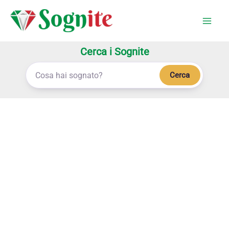
Vai
al
contenuto
Cerca i Sognite
Cerca