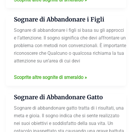
di
Abbandonare
Sognare di Abbandonare i Figli
il
Cane
Sognare di abbandonare i figli si basa su gli approcci
e l’attenzione. Il sogno significa che devi affrontare un
problema con metodi non convenzionali. È importante
riconoscere che Qualcuno o qualcosa richiama la tua
attenzione su un’area di cui devi
Sognare
Scoprite altre sognite di smeraldo »
di
Abbandonare
Sognare di Abbandonare Gatto
i
Figli
Sognare di abbandonare gatto tratta di i risultati, una
meta e gioia. Il sogno indica che si sente realizzato
nei suoi obiettivi e soddisfatto della sua vita. Un
ostacolo inaspettato sta causando una grave battuta